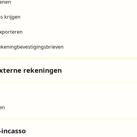
penen
s krijgen
exporteren
ekeningbevestigingsbrieven
externe rekeningen
en
-incasso