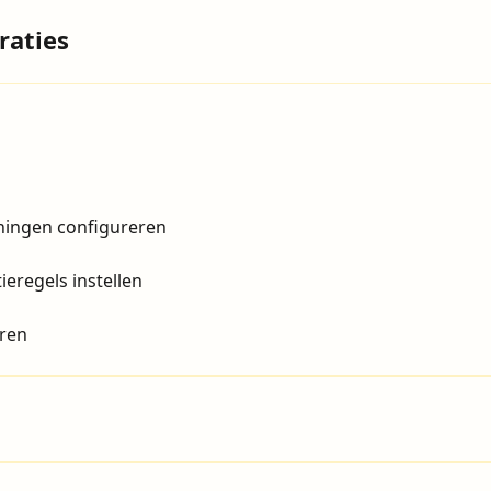
raties
ningen configureren
eregels instellen
eren