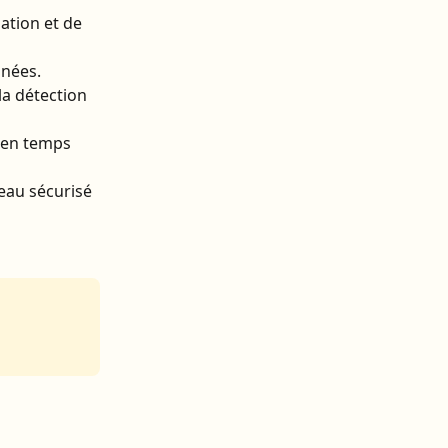
ation et de 
nnées.
la détection 
e en temps 
seau sécurisé 