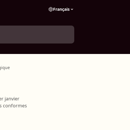
Français
gique
r janvier
es conformes