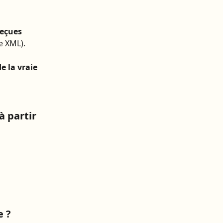
reçues 
e XML). 
 la vraie 
 partir 
e ?