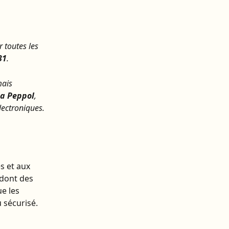
 toutes les 
31
.
mais 
ia Peppol
, 
lectroniques.
s et aux 
dont des 
ue les 
 sécurisé.