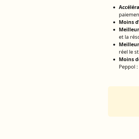
Accélér
paiement
Moins d
Meilleu
et la ré
Meilleur
réel le 
Moins d
Peppol :