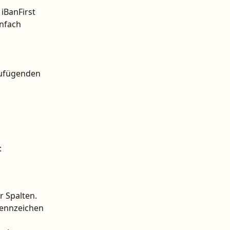
iBanFirst 
nfach 
zufügenden 
:
r Spalten.
rennzeichen 