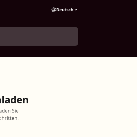
Deutsch
hladen
aden Sie
chritten.