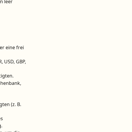
n leer 
 eine frei 
R, USD, GBP, 
igten.
chenbank, 
ten (z. B. 
s 
.