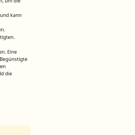
n, um die 
 und kann 
en.
tigten.
n. Eine 
Begünstigte 
gen 
d die 