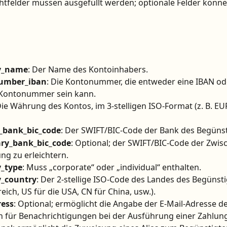
ichtfelder müssen ausgefüllt werden; optionale Felder könne
ry_name
: Der Name des Kontoinhabers.
umber_iban
: Die Kontonummer, die entweder eine IBAN oder
 Kontonummer sein kann.
Die Währung des Kontos, im 3-stelligen ISO-Format (z. B. EU
y_bank_bic_code
: Der SWIFT/BIC-Code der Bank des Begünst
ary_bank_bic_code
: Optional; der SWIFT/BIC-Code der Zwis
ng zu erleichtern.
y_type
: Muss „corporate“ oder „individual“ enthalten.
y_country
: Der 2-stellige ISO-Code des Landes des Begünstig
eich, US für die USA, CN für China, usw.).
ress
: Optional; ermöglicht die Angabe der E-Mail-Adresse de
 für Benachrichtigungen bei der Ausführung einer Zahlung