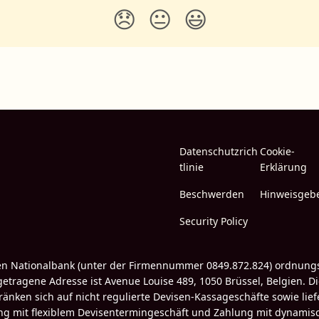
😞
😐
😃
Datenschutzrich
Cookie-
tlinie
Erklärung
Beschwerden
Hinweisgeb
Security Policy
schen Nationalbank (unter der Firmennummer 0849.872.824) ordnung
etragene Adresse ist Avenue Louise 489, 1050 Brüssel, Belgien. D
änken sich auf nicht regulierte Devisen-Kassageschäfte sowie lie
ng mit flexiblem Devisentermingeschäft und Zahlung mit dynamis