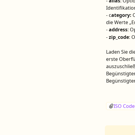
- 
alias
: Opti
Identifikatio
- c
ategory:
 
die Werte „E
- 
address
: O
- 
zip_code
: 
Laden Sie di
erste Oberfl
auszuschließ
Begünstigten
Begünstigte
ISO Code 