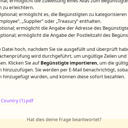
onal; ermöglicht die Zuweisung eines Alias zum Begünstigte
n zu erleichtern.
Optional; ermöglicht es, die Begünstigten zu kategorisieren
mployee“, „Supplier“ oder „Treasury“ enthalten.
ptional; ermöglicht die Angabe der Adresse des Begünstigt
Optional; ermöglicht die Angabe der Postleitzahl des Begüns
e Datei hoch, nachdem Sie sie ausgefüllt und überprüft habe
ächenprüfung wird durchgeführt, um ungültige Zeilen und 
en. Klicken Sie auf 
Begünstigte importieren
, um die gülti
 hinzuzufügen. Sie werden per E-Mail benachrichtigt, sobal
n hinzugefügt wurden, und können diese sofort bezahlen.
Country (1).pdf
Hat dies deine Frage beantwortet?