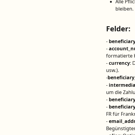
Alle Pfl
bleiben.
Felder:
- 
beneficia
- 
account_n
formatierte
- 
currency
: 
usw.).
-
beneficiar
- 
intermedi
um die Zahlu
- 
beneficiar
- 
beneficiar
FR für Frankr
- 
email_add
Begünstigten