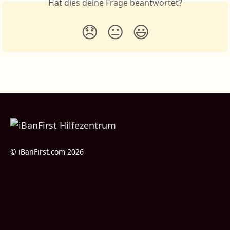
Hat dies deine Frage beantwortet?
😞
😐
😃
© iBanFirst.com 2026