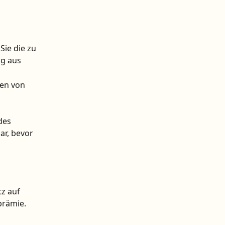
ie die zu 
g aus
en von 
des 
ar, bevor 
z auf 
prämie. 