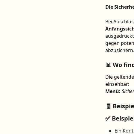
Die Sicherh
Bei Abschlus
Anfangssich
ausgedrückt 
gegen potenz
abzusichern
📊 Wo fin
Die geltende
einsehbar:
Menü:
Siche
🧾 Beispi
✅ Beispiel
Ein Kont