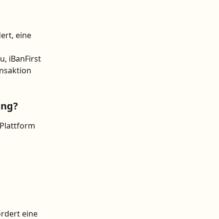
rt, eine 
u, iBanFirst 
nsaktion 
ung?
-Plattform 
ordert eine 