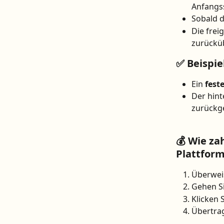
Anfangss
Sobald d
Die frei
zurückü
✅ Beispiel
Ein 
fest
Der hint
zurückg
💰 Wie zah
Plattform
Überweis
Gehen Si
Klicken S
Übertrag