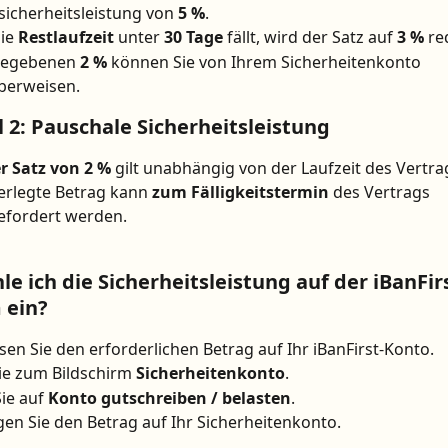
icherheitsleistung von 
5 %
.
ie 
Restlaufzeit
 unter 
30 Tage
 fällt, wird der Satz auf 
3 %
 re
gegebenen 
2 %
 können Sie von Ihrem Sicherheitenkonto 
berweisen.
 2: 
Pauschale Sicherheitsleistung
er Satz von 2 %
 gilt unabhängig von der Laufzeit des Vertra
erlegte Betrag kann 
zum Fälligkeitstermin
 des Vertrags 
efordert werden.
le ich die Sicherheitsleistung auf der iBanFir
 ein?
en Sie den erforderlichen Betrag auf Ihr iBanFirst-Konto.
e zum Bildschirm 
Sicherheitenkonto
.
ie auf 
Konto gutschreiben / belasten
.
en Sie den Betrag auf Ihr Sicherheitenkonto.